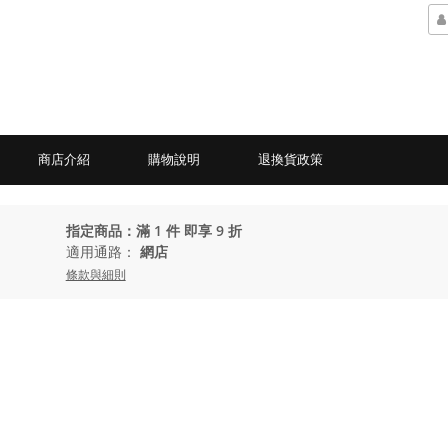
商店介紹
購物說明
退換貨政策
指定商品：滿 1 件 即享 9 折
適用通路：
網店
條款與細則