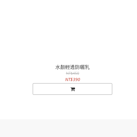
水顏輕透防曬乳
NT$450
NT$390