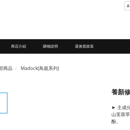
商店介紹
購物說明
退換貨政策
部商品
Madock(鳥籠系列)
養顏
► 主成
山芙蓉萃
酚。