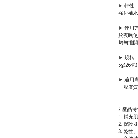
► 特性
強化補水
► 使用
於夜晚使
均勻推開
► 規格
5g(26包)
► 適用
一般膚質
§ 產品特
1. 補
2. 保
3. 乾