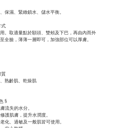
、保濕、緊緻鎖水、儲水平衡。
方式
用。取適量點於額頭、雙頰及下巴，再由內而外
至全臉，薄薄一層即可，加強部位可以厚膚。
膚質
、熟齡肌、乾燥肌
色 §
充肌膚流失的水分。
護及修護肌膚，提升水潤度。
性、老化、過敏及一般肌皆可使用。