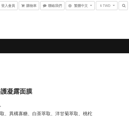
登入會員
購物車
聯絡我們
繁體中文
$ TWD
修護凝露面膜
分
取、異構寡糖、白茶萃取、洋甘菊萃取、桃柁