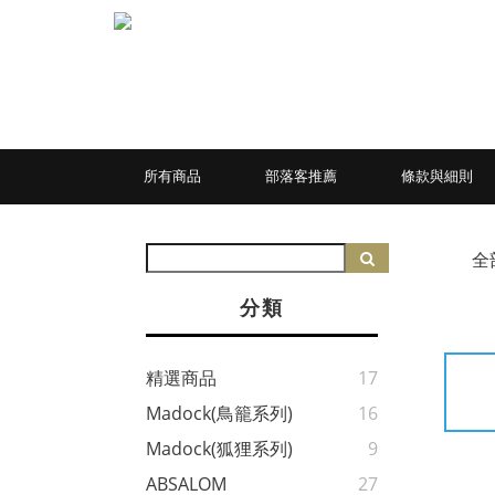
所有商品
部落客推薦
條款與細則
全
分類
精選商品
17
Madock(鳥籠系列)
16
Madock(狐狸系列)
9
ABSALOM
27