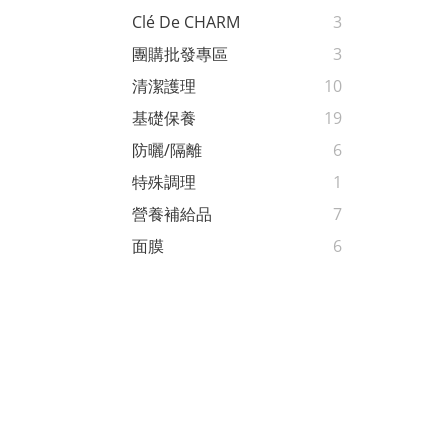
Clé De CHARM
3
團購批發專區
3
清潔護理
10
基礎保養
19
防曬/隔離
6
特殊調理
1
營養補給品
7
面膜
6