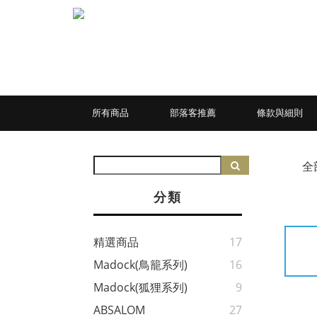
所有商品
部落客推薦
條款與細則
全
分類
精選商品
17
Madock(鳥籠系列)
16
Madock(狐狸系列)
9
ABSALOM
27