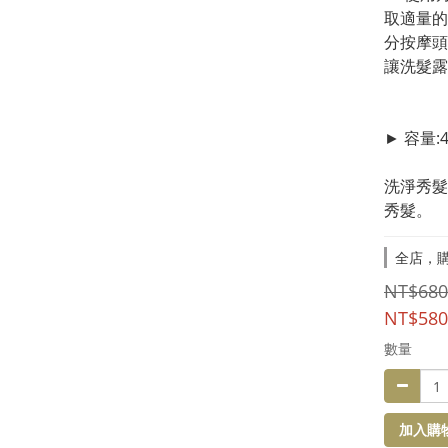
取適量的
分按摩頭
讓洗髮露
► 容量:4
洗淨秀髮
秀髮。
全店，購
NT$680
NT$580
數量
加入購