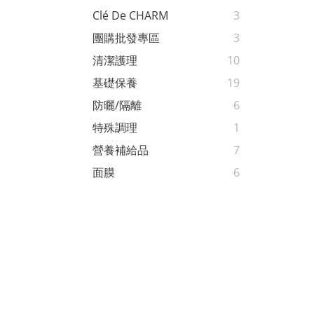
Clé De CHARM
3
團購批發專區
3
清潔護理
10
基礎保養
19
防曬/隔離
6
特殊調理
1
營養補給品
7
面膜
6