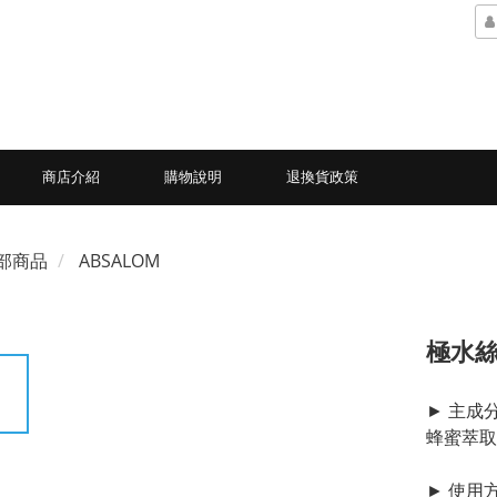
商店介紹
購物說明
退換貨政策
部商品
ABSALOM
極水
► 主成
蜂蜜萃取
► 使用