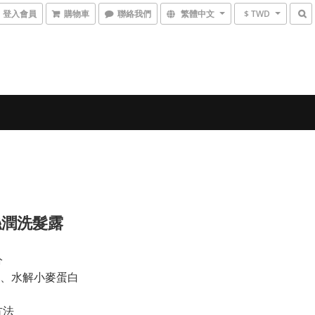
登入會員
購物車
聯絡我們
繁體中文
$ TWD
絲潤洗髮露
分
、水解小麥蛋白
方法