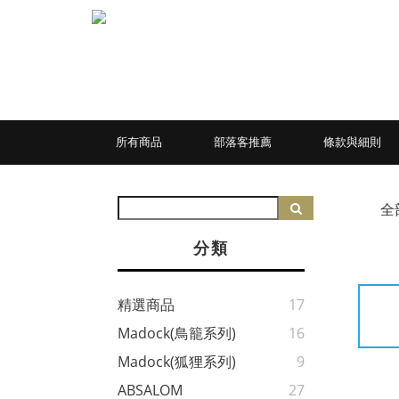
所有商品
部落客推薦
條款與細則
全
分類
精選商品
17
Madock(鳥籠系列)
16
Madock(狐狸系列)
9
ABSALOM
27