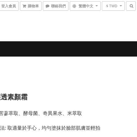
登入會員
購物車
聯絡我們
繁體中文
$ TWD
輕透素顏霜
  苦蔘萃取、酵母菌、奇異果水、米萃取
法: 取適量於手心，均勻塗抹於臉部肌膚並輕拍