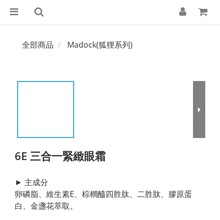
全部商品
Madock(狐狸系列)
6E 三合一緊緻眼霜
► 主成分
卵磷脂、維生素E、棕櫚醯四胜肽、二胜肽、膠原蛋
白、金盞花萃取。