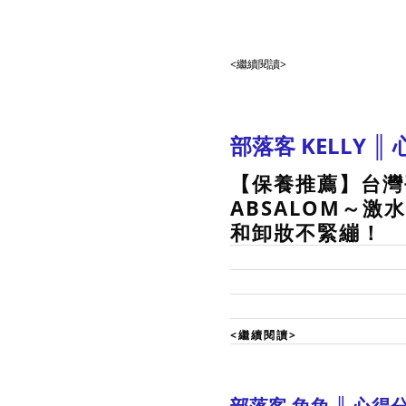
<繼續閱讀>
部落客 KELLY ║
【保養推薦】台灣
ABSALOM～
和卸妝不緊繃！
<繼續閱讀>