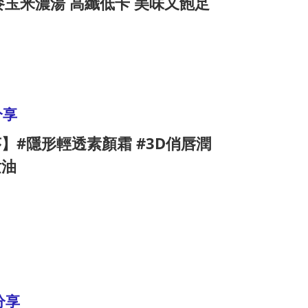
麥玉米濃湯 高纖低卡 美味又飽足
分享
莎】#隱形輕透素顏霜 #3D俏唇潤
妝油
分享