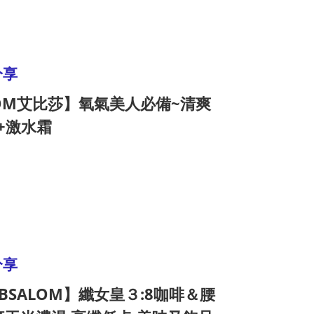
分享
LOM艾比莎】氧氣美人必備~清爽
+激水霜
分享
SALOM】纖女皇３:8咖啡＆腰