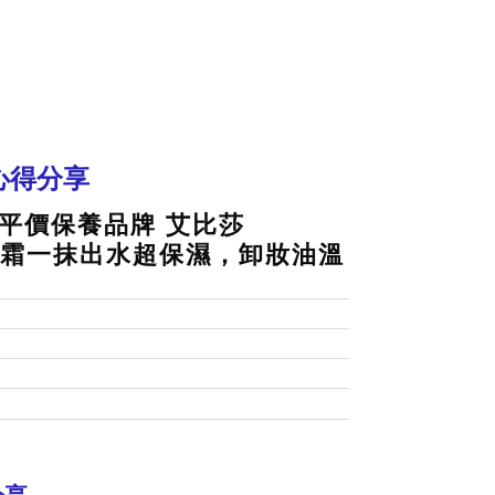
 心得分享
平價保養品牌 艾比莎
激水霜一抹出水超保濕，卸妝油溫