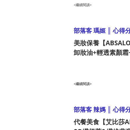
<繼續閱讀>
部落客 瑪姬 ║ 心得
美妝保養【ABSA
卸妝油+輕透素顏霜
<繼續閱讀>
部落客 辣媽 ║ 心得
代餐美食【艾比莎AB