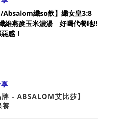
分享
/Absalom纖so飲】纖女皇3:8
+纖維燕麥玉米濃湯 好喝代餐吔!!
罪惡感！
分享
牌 - ABSALOM艾比莎】
保養