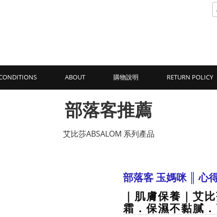
CONDITIONS
ABOUT
購物說明
RETURN POLICY
部落客推薦
艾比莎ABSALOM 系列產品
部落客 玉媽咪 ║ 心
｜肌膚保養｜艾比
霜．保濕不黏膩．