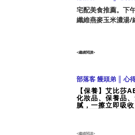
宅配美食推薦。下午
纖維燕麥玉米濃湯/
<繼續閱讀>
部落客 饅頭弟 ║ 心
【保養】艾比莎A
化妝品、保養品、
膩，一擦立即吸收
<繼續閱讀>