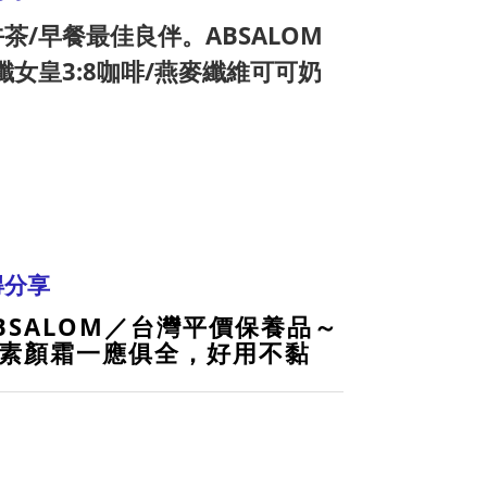
茶/早餐最佳良伴。ABSALOM
纖女皇3:8咖啡/燕麥纖維可可奶
得分享
BSALOM／台灣平價保養品～
素顏霜一應俱全，好用不黏