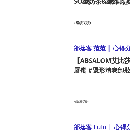
SO纖奶茶&纖維燕
<繼續閱讀>
部落客 范范 ║ 心得
【ABSALOM艾比
唇蜜 #隱形清爽卸
<繼續閱讀>
部落客 Lulu ║ 心得