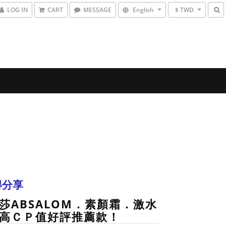
LOG IN
CART
MESSAGE
English
$ TWD
得分享
莎ABSALOM．素顏霜．激水
高ＣＰ值好評推薦款！