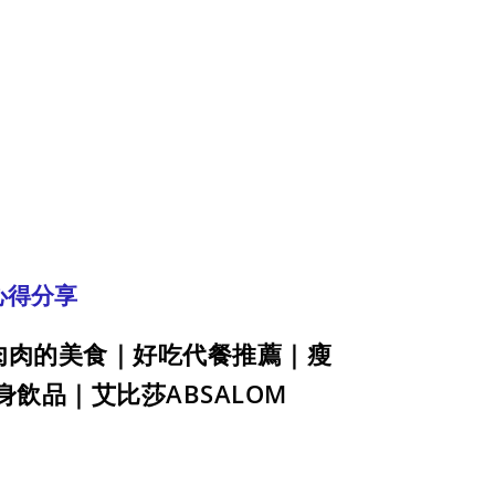
║ 心得分享
長肉肉的美食｜好吃代餐推薦｜瘦
身飲品｜艾比莎ABSALOM