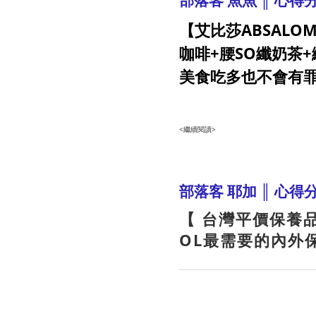
部落客 魚魚 ║ 心得
【艾比莎ABSALOM
咖啡+腰SO纖奶茶
美食吃多也不會有
<繼續閱讀>
部落客 耶加 ║ 心得
【 台灣平價保養品
OL最需要的內外