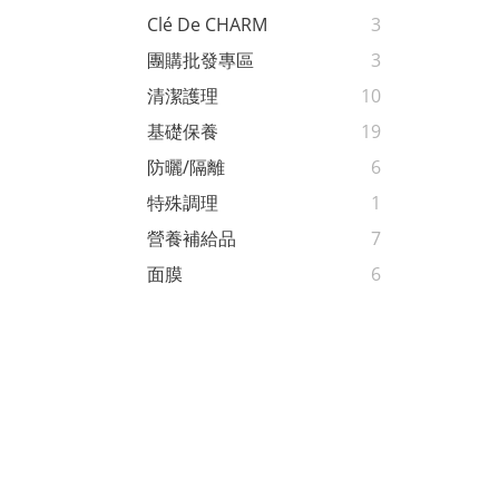
Clé De CHARM
3
團購批發專區
3
清潔護理
10
基礎保養
19
防曬/隔離
6
特殊調理
1
營養補給品
7
面膜
6