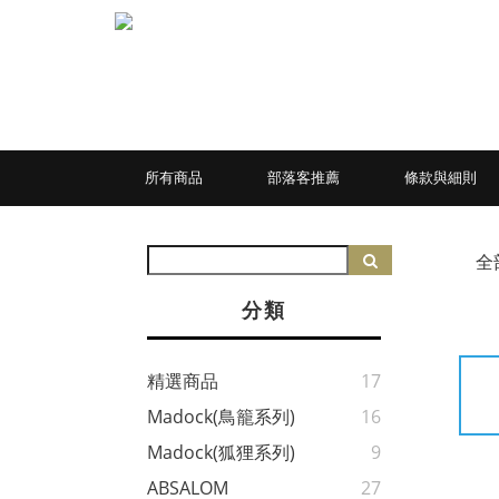
所有商品
部落客推薦
條款與細則
全
分類
精選商品
17
Madock(鳥籠系列)
16
Madock(狐狸系列)
9
ABSALOM
27