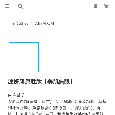
全部商品
ABSALOM
凍妍膠原胜肽【美肌無限】
► 主成分
膠原蛋白粉(德國、日本)、N-乙醯基-D-葡萄糖胺、草莓
調味果汁粉、魚膠原蛋白(膠原蛋白、彈力蛋白)、香
料、L-抗壞血酸(維生素C)、超級莓果發酵粉(樹薯來源