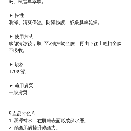
納、積雪草萃取。
► 特性
潤澤、清爽保濕、防禦修護、舒緩肌膚乾燥。
► 使用方式
臉部清潔後，取1至2滴抹於全臉，再由下往上輕拍全臉
至吸收。
► 規格
120g/瓶
► 適用膚質
一般膚質
§ 產品特色 §
1. 潤澤補水，在肌膚表面形成保水層。
2. 保護肌膚提升修護力。